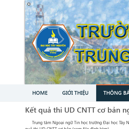
HOME
GIỚI THIỆU
THÔNG B
Kết quả thi UD CNTT cơ bản n
Trung tâm Ngoại ngữ Tin học trường Đại học Tây Ngu
quả thi UD CNTT cơ bản (xem file đính kèm)