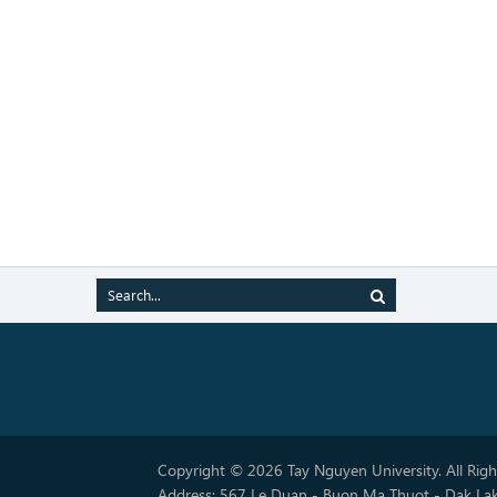
Copyright © 2026 Tay Nguyen University. All Rig
Address: 567 Le Duan - Buon Ma Thuot - Dak La