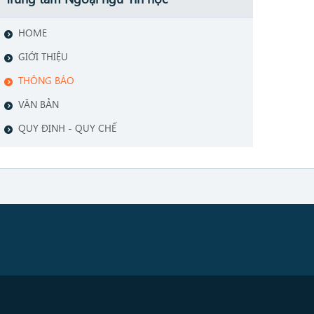
HOME
GIỚI THIỆU
THÔNG BÁO
VĂN BẢN
QUY ĐỊNH - QUY CHẾ