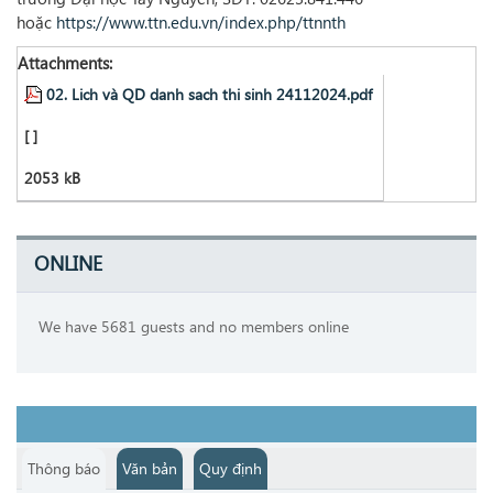
hoặc
https://www.ttn.edu.vn/index.php/ttnnth
Attachments:
02. Lich và QD danh sach thi sinh 24112024.pdf
[ ]
2053 kB
ONLINE
We have 5681 guests and no members online
Thông báo
Văn bản
Quy định