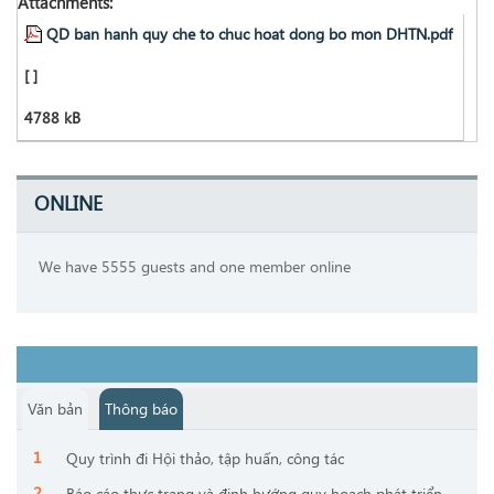
Attachments:
QD ban hanh quy che to chuc hoat dong bo mon DHTN.pdf
[ ]
4788 kB
ONLINE
We have 5555 guests and one member online
Văn bản
Thông báo
Quy trình đi Hội thảo, tập huấn, công tác
Báo cáo thực trạng và định hướng quy hoạch phát triển