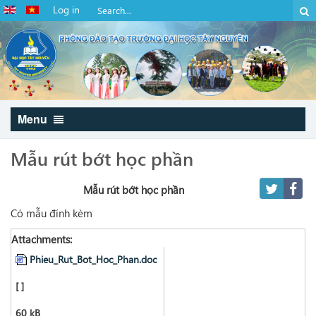
Log in
Menu
Mẫu rút bớt học phần
Mẫu rút bớt học phần
Có mẫu đính kèm
Attachments:
Phieu_Rut_Bot_Hoc_Phan.doc
[ ]
60 kB