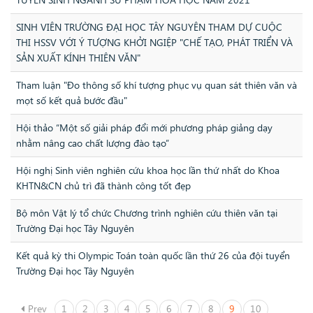
SINH VIÊN TRƯỜNG ĐẠI HỌC TÂY NGUYÊN THAM DỰ CUỘC
THI HSSV VỚI Ý TƯỢNG KHỞI NGIỆP "CHẾ TẠO, PHÁT TRIỂN VÀ
SẢN XUẤT KÍNH THIÊN VĂN"
Tham luận "Đo thông số khí tượng phục vụ quan sát thiên văn và
mọt số kết quả bước đầu"
Hội thảo “Một số giải pháp đổi mới phương pháp giảng dạy
nhằm nâng cao chất lượng đào tạo”
Hội nghị Sinh viên nghiên cứu khoa học lần thứ nhất do Khoa
KHTN&CN chủ trì đã thành công tốt đẹp
Bộ môn Vật lý tổ chức Chương trình nghiên cứu thiên văn tại
Trường Đại học Tây Nguyên
Kết quả kỳ thi Olympic Toán toàn quốc lần thứ 26 của đội tuyển
Trường Đại học Tây Nguyên
Prev
1
2
3
4
5
6
7
8
9
10