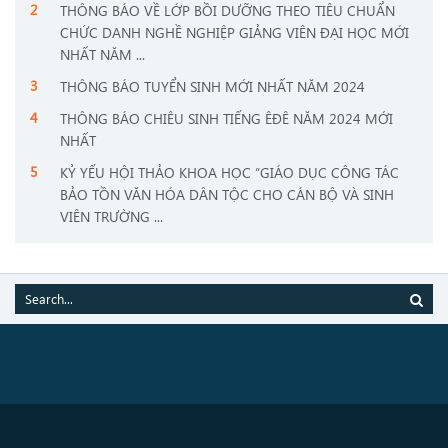
THÔNG BÁO VỀ LỚP BỒI DƯỠNG THEO TIÊU CHUẨN
CHỨC DANH NGHỀ NGHIỆP GIẢNG VIÊN ĐẠI HỌC MỚI
NHẤT NĂM ...
THÔNG BÁO TUYỂN SINH MỚI NHẤT NĂM 2024
THÔNG BÁO CHIÊU SINH TIẾNG ÊĐÊ NĂM 2024 MỚI
NHẤT
KỶ YẾU HỘI THẢO KHOA HỌC “GIÁO DỤC CÔNG TÁC
BẢO TỒN VĂN HÓA DÂN TỘC CHO CÁN BỘ VÀ SINH
VIÊN TRƯỜNG ...