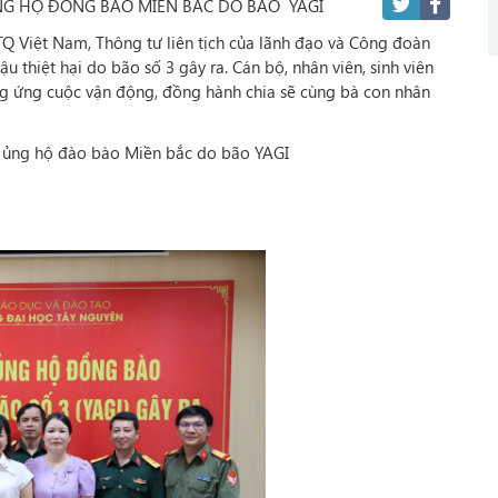
NG HỘ ĐỒNG BÀO MIỀN BẮC DO BÃO YAGI
Việt Nam, Thông tư liên tịch của lãnh đạo và Công đoàn
 thiệt hại do bão số 3 gây ra. Cán bộ, nhân viên, sinh viên
g ứng cuộc vận động, đồng hành chia sẽ cùng bà con nhân
a ủng hộ đào bào Miền bắc do bão YAGI