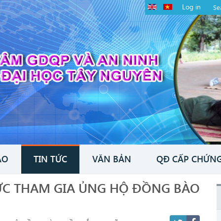
Log in
ÁO
TIN TỨC
VĂN BẢN
QĐ CẤP CHỨNG
ỰC THAM GIA ỦNG HỘ ĐỒNG BÀO