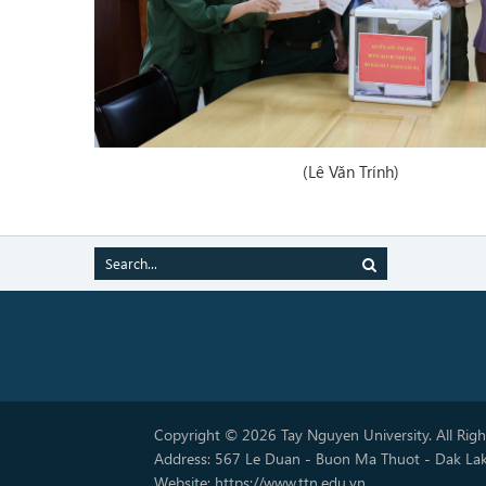
(Lê Văn Trính)
Copyright © 2026 Tay Nguyen University. All Rig
Address: 567 Le Duan - Buon Ma Thuot - Dak La
Website: https://www.ttn.edu.vn