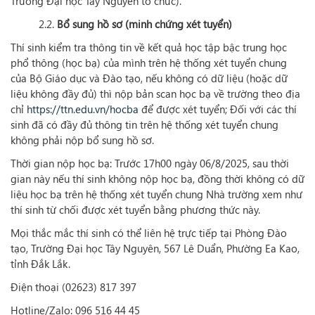
Trường Đại học Tây Nguyên tổ chức).
2.2.
Bổ sung hồ sơ (minh chứng xét tuyển)
Thí sinh kiểm tra thông tin về kết quả học tập bậc trung học
phổ thông (học bạ) của mình trên hệ thống xét tuyển chung
của Bộ Giáo dục và Đào tạo, nếu
không có dữ liệu (hoặc dữ
liệu không đầy đủ)
thì nộp bản scan học bạ về trường theo địa
chỉ
https://ttn.edu.vn/hocba
để được xét tuyển; Đối với các thí
sinh đã có đầy đủ thông tin trên hệ thống xét tuyển chung
không phải nộp bổ sung hồ sơ.
Thời gian nộp học bạ: Trước 17h00 ngày 06/8/2025, sau thời
gian này nếu thí sinh không nộp học bạ, đồng thời không có dữ
liệu học bạ trên hệ thống xét tuyển chung Nhà trường xem như
thí sinh từ chối được xét tuyển bằng phương thức này.
Mọi thắc mắc thí sinh có thể liên hệ trực tiếp tại Phòng Đào
tạo, Trường Đại học Tây Nguyên, 567 Lê Duẩn, Phường Ea Kao,
tỉnh Đắk Lắk.
Điện thoại (02623) 817 397
Hotline/Zalo: 096 516 44 45