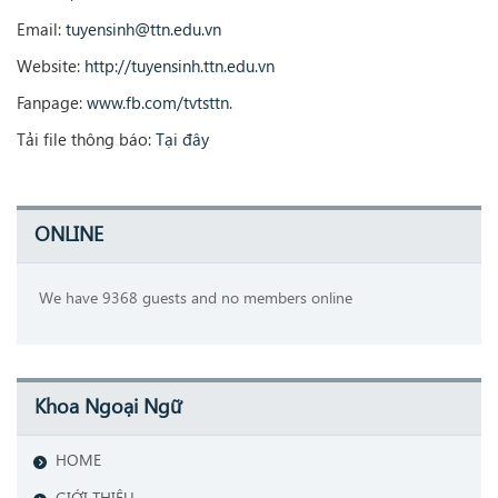
Email:
tuyensinh@ttn.edu.vn
Website:
http://tuyensinh.ttn.edu.vn
Fanpage:
www.fb.com/tvtsttn
.
Tải file thông báo:
Tại đây
ONLINE
We have 9368 guests and no members online
Khoa Ngoại Ngữ
HOME
GIỚI THIỆU