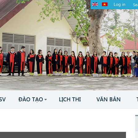
Log in
SV
ĐÀO TẠO
LỊCH THI
VĂN BẢN