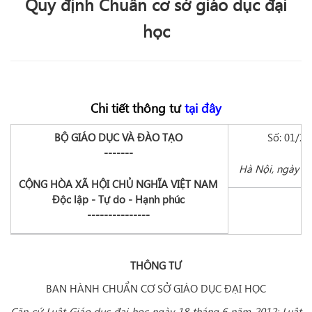
Quy định Chuẩn cơ sở giáo dục đại
học
Chi tiết thông tư
tại đây
BỘ GIÁO DỤC VÀ ĐÀO TẠO
Số: 01/2
-------
Hà Nội, ngày 0
CỘNG HÒA XÃ HỘI CHỦ NGHĨA VIỆT NAM
Độc lập - Tự do - Hạnh phúc
---------------
THÔNG TƯ
BAN HÀNH CHUẨN CƠ SỞ GIÁO DỤC ĐẠI HỌC
Căn cứ Luật Giáo dục đại học ngày 18 tháng 6 năm 2012; Luật