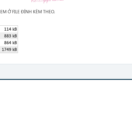
XEM Ở FILE ĐÍNH KÈM THEO.
114 kB
883 kB
864 kB
1749 kB
hts Reserved. Designed by TNU
k