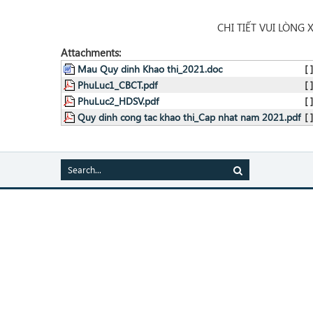
CHI TIẾT VUI LÒNG 
Attachments:
Mau Quy dinh Khao thi_2021.doc
[ ]
PhuLuc1_CBCT.pdf
[ ]
PhuLuc2_HDSV.pdf
[ ]
Quy dinh cong tac khao thi_Cap nhat nam 2021.pdf
[ ]
Copyright © 2026 Tay Nguyen University. All Rig
Address: 567 Le Duan - Buon Ma Thuot - Dak La
Website: https://www.ttn.edu.vn