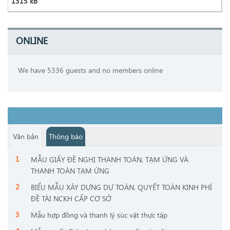
1315 kB
ONLINE
We have 5336 guests and no members online
Văn bản
Thông báo
MẪU GIẤY ĐỀ NGHỊ THANH TOÁN, TẠM ỨNG VÀ
THANH TOÁN TẠM ỨNG
BIỂU MẪU XÂY DỰNG DỰ TOÁN, QUYẾT TOÁN KINH PHÍ
ĐỀ TÀI NCKH CẤP CƠ SỞ
Mẫu hợp đồng và thanh lý súc vật thực tập