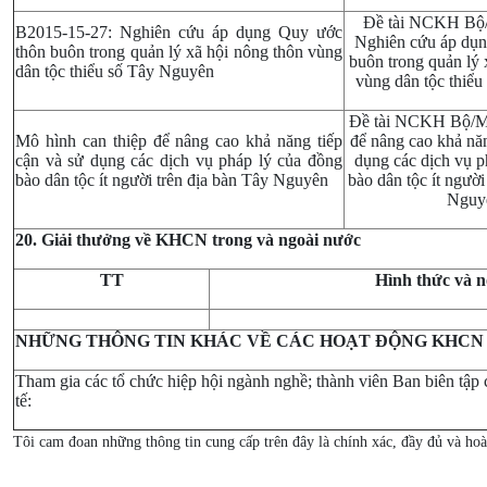
Đề tài NCKH Bộ/
B2015-15-27: Nghiên cứu áp dụng Quy ước
Nghiên cứu áp dụn
thôn buôn trong quản lý xã hội nông thôn vùng
buôn trong quản lý 
dân tộc thiểu số Tây Nguyên
vùng dân tộc thiể
Đề tài NCKH Bộ/Mô
Mô hình can thiệp để nâng cao khả năng tiếp
để nâng cao khả năn
cận và sử dụng các dịch vụ pháp lý của đồng
dụng các dịch vụ p
bào dân tộc ít người trên địa bàn Tây Nguyên
bào dân tộc ít người
Nguy
20. Giải thưởng
về KHCN trong và ngoài nước
TT
Hình thức và n
NHỮNG THÔNG TIN KHÁC VỀ CÁC HOẠT ĐỘNG KHCN
Tham gia các tổ chức hiệp hội ngành nghề; thành viên Ban biên tập 
tế:
Tôi cam đoan những thông tin cung cấp trên đây là chính xác, đầy đủ và hoà