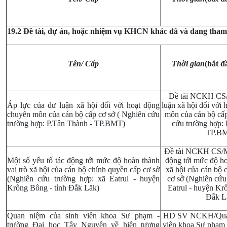
19.2 Đề tài, dự án, hoặc nhiệm vụ KHCN khác đã và đang tham 
Tên/ Cấp
Thời gian
(bắt đ
Đề tài NCKH CS/
Áp lực của dư luận xã hội đối với hoạt động
luận xã hội đối với
chuyên môn của cán bộ cấp cơ sở ( Nghiên cứu
môn của cán bộ cấp
trường hợp: P.Tân Thành - TP.BMT)
cứu trường hợp: 
TP.B
Đề tài NCKH CS/Mộ
Một số yếu tố tác động tới mức độ hoàn thành
động tới mức độ ho
vai trò xã hội của cán bộ chính quyền cấp cơ sở
xã hội của cán bộ 
(Nghiên cứu trường hợp: xã Eatrul - huyện
cơ sở (Nghiên cứu
Krông Bông - tỉnh Đắk Lăk)
Eatrul - huyện Kr
Đắk L
Quan niệm của sinh viên khoa Sư phạm -
HD SV NCKH/Quan
trường Đại học Tây Nguyên về hiện tượng
viên khoa Sư phạm 