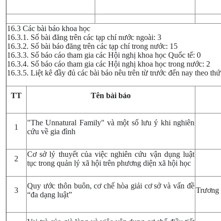
16.3 Các bài báo khoa học
16.3.1. Số bài đăng trên các tạp chí nước ngoài: 3
16.3.2. Số bài báo đăng trên các tạp chí trong nước: 15
16.3.3. Số báo cáo tham gia các Hội nghị khoa học Quốc tế: 0
16.3.4. Số báo cáo tham gia các Hội nghị khoa học trong nước: 2
16.3.5. Liệt kê đầy đủ các bài báo nêu trên từ trước đến nay theo thứ 
TT
Tên bài báo
"The Unnatural Family" và một số lưu ý khi nghiên
1
cứu về gia đình
Cơ sở lý thuyết của việc nghiên cứu vận dụng luật
2
tục trong quản lý xã hội trên phương diện xã hội học
Quy ước thôn buôn, cơ chế hòa giải cơ sở và vấn đề
3
Trương 
“đa dạng luật”