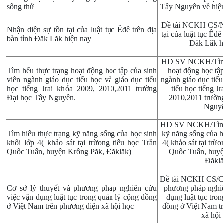
sống thử
Tây Nguyên về hiện
Đề tài NCKH CS/Nh
Nhận diện sự tồn tại của luật tục Êđê trên địa
tại của luật tục Êđê
bàn tỉnh Đăk Lăk hiện nay
Đăk Lăk h
HD SV NCKH/Tìm 
Tìm hểu thực trạng hoạt động học tập của sinh
hoạt động học tập
viên ngành giáo dục tiểu học và giáo dục tiểu
ngành giáo dục tiểu
học tiếng Jrai khóa 2009, 2010,2011 trường
tiểu học tiếng J
Đại học Tây Nguyên.
2010,2011 trườn
Nguy
HD SV NCKH/Tìm h
Tìm hiểu thực trạng kỹ năng sống của học sinh
kỹ năng sống của h
khối lớp 4( khảo sát tại trừong tiểu học Trần
4( khảo sát tại trừ
Quốc Tuấn, huyện Krông Păk, Đăklăk)
Quốc Tuấn, huyệ
Đăklă
Đề tài NCKH CS/Cơ 
Cơ sở lý thuyết và phương pháp nghiên cứu
phương pháp nghiê
việc vận dụng luật tục trong quản lý cộng đồng
dụng luật tục tro
ở Việt Nam trên phương diện xã hội học
đồng ở Việt Nam t
xã hội