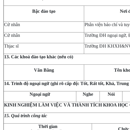
Bậc đào tạo
Nơi 
Cử nhân
Phân viện báo chí và tuy
Cử nhân
Trường ĐH ngoại ngữ, 
Thjac sĩ
Trường ĐH KHXH&N
13. Các khoá đào tạo khác (nếu có)
Văn Bằng
Tên kho
14. Trình độ ngoại ngữ (ghi rõ cấp độ: Tốt, Rất tốt, Khá, Trung
Ngoại ngữ
Nghe
Nói
KINH NGHIỆM LÀM VIỆC VÀ THÀNH TÍCH KHOA HỌC
15. Quá trình công tác
Thời gian
Chức