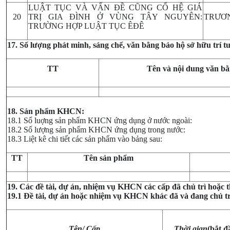
LUẬT TỤC VÀ VẤN ĐỀ CŨNG CỐ HỆ GIÁ
20
TRỊ GIA ĐÌNH Ở VÙNG TÂY NGUYÊN:
TRƯƠN
TRƯỜNG HỢP LUẬT TỤC ÊĐÊ
17. Số lượng phát minh, sáng chế, văn bằng bảo hộ sở hữu trí t
TT
Tên và nội dung văn b
18. Sản phẩm KHCN:
18.1 Số luợng sản phẩm KHCN ứng dụng ở nước ngoài:
18.2 Số lượng sản phẩm KHCN ứng dụng trong nước:
18.3 Liệt kê chi tiết các sản phẩm vào bảng sau:
TT
Tên sản phẩm
19. Các đề tài, dự án, nhiệm vụ KHCN các cấp đã chủ trì hoặc 
19.1 Đề tài, dự án hoặc nhiệm vụ KHCN khác đã và đang chủ tr
Tên/ Cấp
Thời gian
(bắt đ