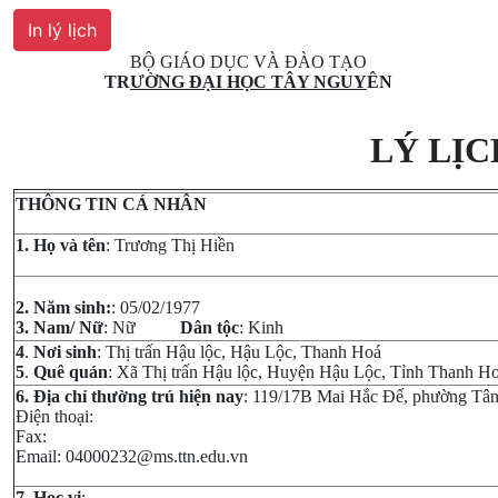
BỘ GIÁO DỤC VÀ ĐÀO TẠO
TR
ƯỜNG ĐẠI HỌC TÂY NGUY
ÊN
LÝ LỊ
THÔNG TIN CÁ NHÂN
1. Họ và tên
: Trương Thị Hiền
2. Năm sinh:
: 05/02/1977
3. Nam/ Nữ
: Nữ
Dân tộc
: Kinh
4
.
Nơi sinh
: Thị trấn Hậu lộc, Hậu Lộc, Thanh Hoá
5
.
Quê quán
: Xã Thị trấn Hậu lộc, Huyện Hậu Lộc, Tỉnh Thanh H
6. Địa chỉ thường trú hiện nay
: 119/17B Mai Hắc Đế, phường Tân
Điện thoại:
Fax:
Email: 04000232@ms.ttn.edu.vn
7
.
Học vị
: