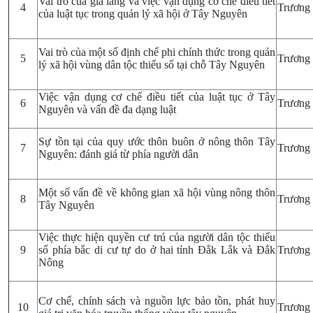
Vai trò của già làng và việc vận dụng cơ chế điều tiết
4
Trương 
của luật tục trong quản lý xã hội ở Tây Nguyên
Vai trò của một số định chế phi chính thức trong quản
5
Trương 
lý xã hội vùng dân tộc thiểu số tại chỗ Tây Nguyên
Việc vận dụng cơ chế điều tiết của luật tục ở Tây
6
Trương 
Nguyên và vấn đề đa dạng luật
Sự tồn tại của quy ước thôn buôn ở nông thôn Tây
7
Trương 
Nguyên: đánh giá từ phía người dân
Một số vấn đề về không gian xã hội vùng nông thôn
8
Trương 
Tây Nguyên
Việc thực hiện quyền cư trú của người dân tộc thiểu
9
số phía bắc di cư tự do ở hai tỉnh Đắk Lắk và Đắk
Trương 
Nông
Cơ chế, chính sách và nguồn lực bảo tồn, phát huy
10
Trương 