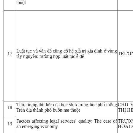
thuột
Luật tục và vấn đề cũng cố hệ giá trị gia đình ở vùng
17
TRƯƠN
tây nguyên: trường hợp luật tục ê đê
Thực trạng thể lực của học sinh trung học phổ thổng
CHU V
18
Trên địa thành phố buôn ma thuột
THỊ H
Factors affecting legal services' quality: The case of
TRƯƠN
19
an emerging economy
HOÀI 