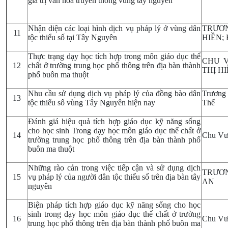
giá trị văn hóa truyền thống vùng tây nguyên
Nhận diện các loại hình dịch vụ pháp lý ở vùng dân
TRƯƠN
11
tộc thiểu số tại Tây Nguyên
HIỀN;
Thực trạng dạy học tích hợp trong môn giáo dục thể
CHU V
12
chất ở trường trung học phổ thông trên địa bàn thành
THỊ H
phố buôn ma thuột
Nhu cầu sử dụng dịch vụ pháp lý của đồng bào dân
Trương
13
tộc thiểu số vùng Tây Nguyên hiện nay
Thể
Đánh giá hiệu quả tích hợp giáo dục kỹ năng sống
cho học sinh Trong dạy học môn giáo dục thể chất ở
14
Chu Vươ
trường trung học phổ thông trên địa bàn thành phố
buôn ma thuột
Những rào cản trong việc tiếp cận và sử dụng dịch
TRƯƠN
15
vụ pháp lý của người dân tộc thiểu số trên địa bàn tây
AN
nguyên
Biện pháp tích hợp giáo dục kỹ năng sống cho học
sinh trong dạy học môn giáo dục thể chất ở trường
16
Chu Vươ
trung học phổ thông trên địa bàn thành phố buôn ma