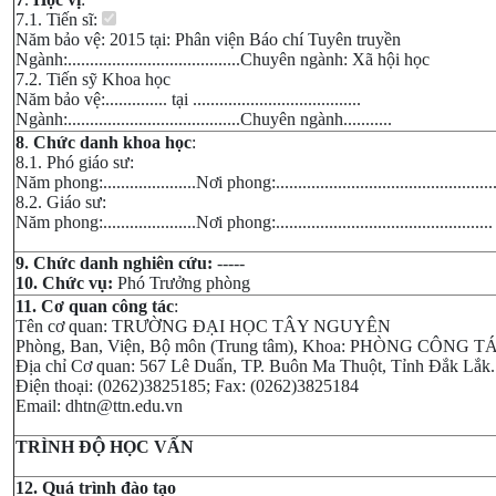
7.1. Tiến sĩ:
Năm bảo vệ: 2015 tại: Phân viện Báo chí Tuyên truyền
Ngành:.......................................Chuyên ngành: Xã hội học
7.2. Tiến sỹ Khoa học
Năm bảo vệ:.............. tại ......................................
Ngành:.......................................Chuyên ngành...........
8
.
Chức danh khoa học
:
8.1. Phó giáo sư:
Năm phong:.....................Nơi phong:.................................................
8.2. Giáo sư:
Năm phong:.....................Nơi phong:.................................................
9. Chức danh nghiên cứu:
-----
10. Chức vụ:
Phó Trưởng phòng
11. Cơ quan công tác
:
Tên cơ quan: TRƯỜNG ĐẠI HỌC TÂY NGUYÊN
Phòng, Ban, Viện, Bộ môn (Trung tâm), Khoa: PHÒNG CÔNG 
Địa chỉ Cơ quan: 567 Lê Duẩn, TP. Buôn Ma Thuột, Tỉnh Đắk Lắk.
Điện thoại: (0262)3825185; Fax: (0262)3825184
Email: dhtn@ttn.edu.vn
TRÌNH ĐỘ HỌC VẤN
12. Quá trình đào tạo